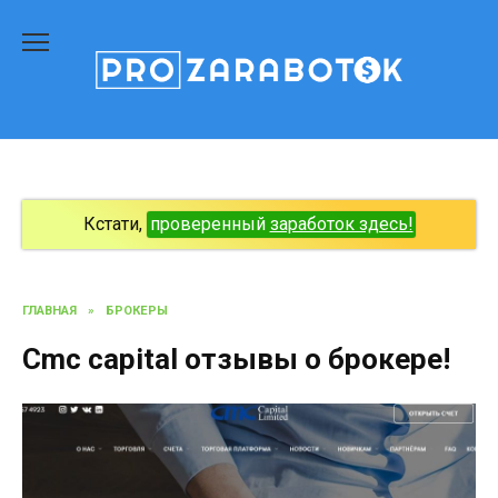
Перейти
к
содержанию
Кстати,
проверенный
заработок здесь!
ГЛАВНАЯ
»
БРОКЕРЫ
Cmc capital отзывы о брокере!