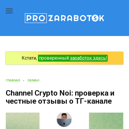
Перейти
к
содержанию
Кстати,
проверенный
заработок здесь!
ГЛАВНАЯ
»
ОБМАН
Channel Crypto Noi: проверка и
честные отзывы о ТГ-канале