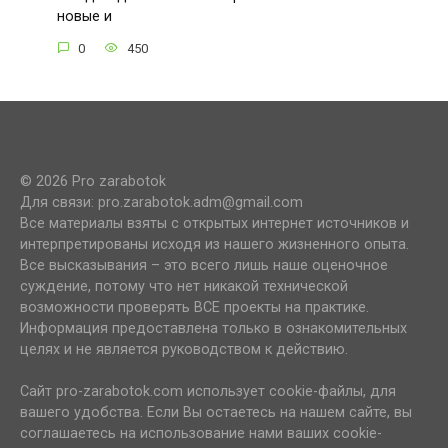
новые и
0
450
© 2026 Pro zarabotok
Для связи: pro.zarabotok.adm@gmail.com
Все материалы взяты с открытых интернет источников и
интерпретированы исходя из нашего жизненного опыта.
Все высказывания – это всего лишь наше оценочное
суждение, потому что нет никакой технической
возможности проверять ВСЕ проекты на практике.
Информация предоставлена только в ознакомительных
целях и не является руководством к действию.
Сайт pro-zarabotok.com использует cookie-файлы, для
вашего удобства. Если Вы остаетесь на нашем сайте, вы
соглашаетесь на использование нами ваших cookie-