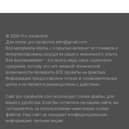
© 2026 Pro zarabotok
Для связи: pro.zarabotok.adm@gmail.com
Все материалы взяты с открытых интернет источников и
интерпретированы исходя из нашего жизненного опыта.
Все высказывания – это всего лишь наше оценочное
суждение, потому что нет никакой технической
возможности проверять ВСЕ проекты на практике.
Информация предоставлена только в ознакомительных
целях и не является руководством к действию.
Сайт pro-zarabotok.com использует cookie-файлы, для
вашего удобства. Если Вы остаетесь на нашем сайте, вы
соглашаетесь на использование нами ваших cookie-
файлов. Наш сайт не передает конфиденциальную
информацию третьим лицам.