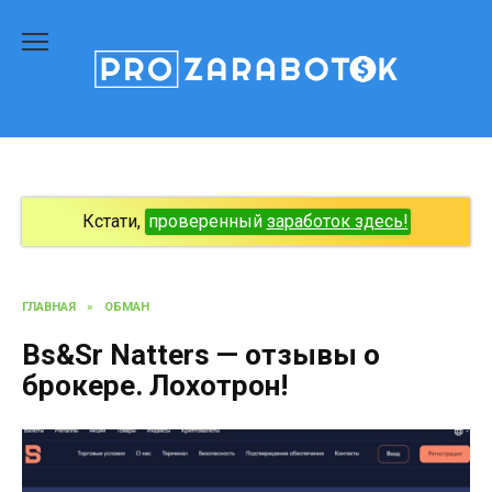
Перейти
к
содержанию
Кстати,
проверенный
заработок здесь!
ГЛАВНАЯ
»
ОБМАН
Bs&Sr Natters — отзывы о
брокере. Лохотрон!