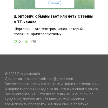
Шортович: обманывает или нет? Отзывы
о ТГ-канале
Шортович — это телеграм-канал, который
посвящен криптовалютному
0
475
© 2026 Pro zarabotok
Для связи: pro.zarabotok.adm@gmail.com
Все материалы взяты с открытых интернет источников и
интерпретированы исходя из нашего жизненного опыта.
Все высказывания – это всего лишь наше оценочное
суждение, потому что нет никакой технической
возможности проверять ВСЕ проекты на практике.