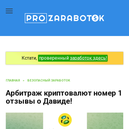
Перейти
к
содержанию
Кстати,
проверенный
заработок здесь!
ГЛАВНАЯ
»
БЕЗОПАСНЫЙ ЗАРАБОТОК
Арбитраж криптовалют номер 1
отзывы о Давиде!