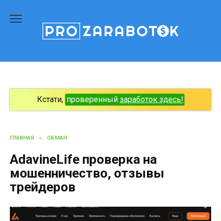
Перейти
к
содержанию
Кстати,
проверенный
заработок здесь!
ГЛАВНАЯ
»
ОБМАН
AdavineLife проверка на
мошенничество, отзывы
трейдеров