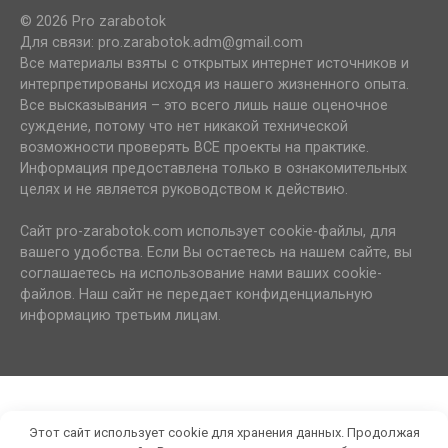
© 2026 Pro zarabotok
Для связи: pro.zarabotok.adm@gmail.com
Все материалы взяты с открытых интернет источников и
интерпретированы исходя из нашего жизненного опыта.
Все высказывания – это всего лишь наше оценочное
суждение, потому что нет никакой технической
возможности проверять ВСЕ проекты на практике.
Информация предоставлена только в ознакомительных
целях и не является руководством к действию.
Сайт pro-zarabotok.com использует cookie-файлы, для
вашего удобства. Если Вы остаетесь на нашем сайте, вы
соглашаетесь на использование нами ваших cookie-
файлов. Наш сайт не передает конфиденциальную
информацию третьим лицам.
Этот сайт использует cookie для хранения данных. Продолжая