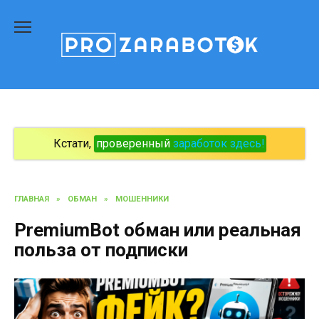
Перейти
к
содержанию
Кстати,
проверенный
заработок здесь!
ГЛАВНАЯ
»
ОБМАН
»
МОШЕННИКИ
PremiumBot обман или реальная
польза от подписки