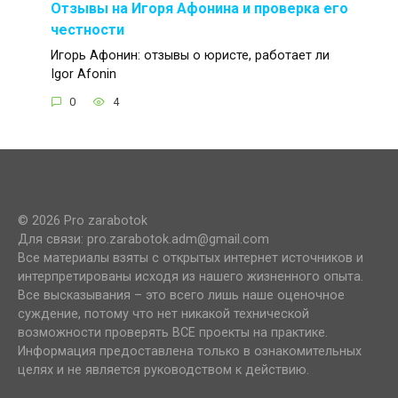
Отзывы на Игоря Афонина и проверка его
честности
Игорь Афонин: отзывы о юристе, работает ли
Igor Afonin
0
4
© 2026 Pro zarabotok
Для связи: pro.zarabotok.adm@gmail.com
Все материалы взяты с открытых интернет источников и
интерпретированы исходя из нашего жизненного опыта.
Все высказывания – это всего лишь наше оценочное
суждение, потому что нет никакой технической
возможности проверять ВСЕ проекты на практике.
Информация предоставлена только в ознакомительных
целях и не является руководством к действию.