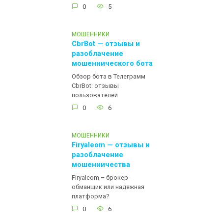
0
5
МОШЕННИКИ
CbrBot — отзывы и
разоблачение
мошеннического бота
Обзор бота в Телеграмм
CbrBot: отзывы
пользователей
0
6
МОШЕННИКИ
Firyaleom — отзывы и
разоблачение
мошенничества
Firyaleom – брокер-
обманщик или надежная
платформа?
0
6