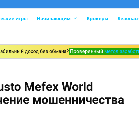
еские игры
Начинающим
Брокеры
Безопас
табильный доход без обмана?
Проверенный
метод заработ
usto Mefex World
ачение мошенничества