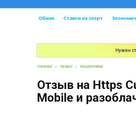
Перейти
к
содержанию
Обман
Ставки на спорт
Экономич
Нужен с
ГЛАВНАЯ
»
ОБМАН
»
МОШЕННИКИ
Отзыв на Https C
Mobile и разобл