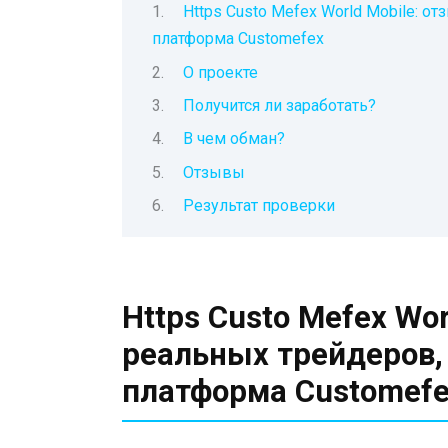
Https Custo Mefex World Mobile: о
платформа Customefex
О проекте
Получится ли заработать?
В чем обман?
Отзывы
Результат проверки
Https Custo Mefex Wo
реальных трейдеров,
платформа Customef