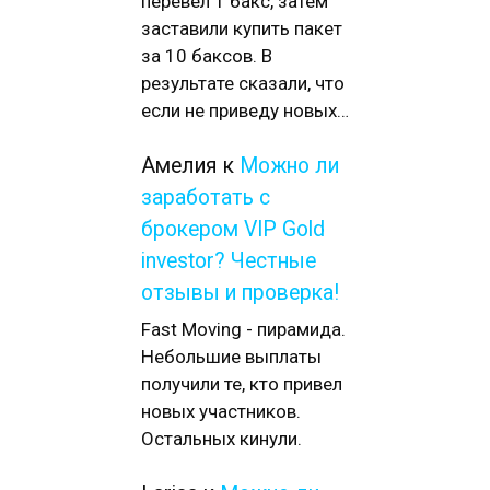
перевел 1 бакс, затем
заставили купить пакет
за 10 баксов. В
результате сказали, что
если не приведу новых…
Амелия
к
Можно ли
заработать с
брокером VIP Gold
investor? Честные
отзывы и проверка!
Fast Moving - пирамида.
Небольшие выплаты
получили те, кто привел
новых участников.
Остальных кинули.