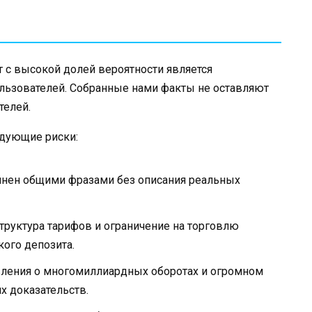
т с высокой долей вероятности является
ьзователей. Собранные нами факты не оставляют
телей.
едующие риски:
лнен общими фразами без описания реальных
труктура тарифов и ограничение на торговлю
ого депозита.
ления о многомиллиардных оборотах и огромном
х доказательств.