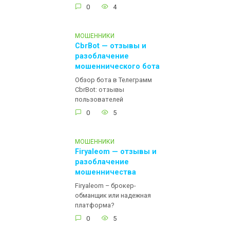
0
4
МОШЕННИКИ
CbrBot — отзывы и
разоблачение
мошеннического бота
Обзор бота в Телеграмм
CbrBot: отзывы
пользователей
0
5
МОШЕННИКИ
Firyaleom — отзывы и
разоблачение
мошенничества
Firyaleom – брокер-
обманщик или надежная
платформа?
0
5