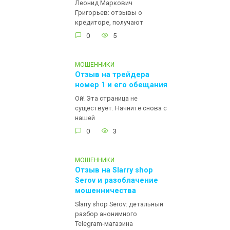
Леонид Маркович
Григорьев: отзывы о
кредиторе, получают
0
5
МОШЕННИКИ
Отзыв на трейдера
номер 1 и его обещания
Ой! Эта страница не
существует. Начните снова с
нашей
0
3
МОШЕННИКИ
Отзыв на Slarry shop
Serov и разоблачение
мошенничества
Slarry shop Serov: детальный
разбор анонимного
Telegram-магазина