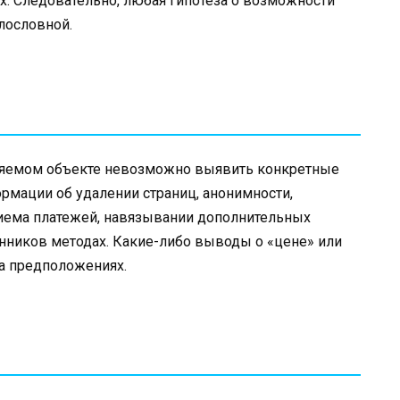
ах. Следовательно, любая гипотеза о возможности
олословной.
еряемом объекте невозможно выявить конкретные
рмации об удалении страниц, анонимности,
иема платежей, навязывании дополнительных
нников методах. Какие-либо выводы о «цене» или
на предположениях.