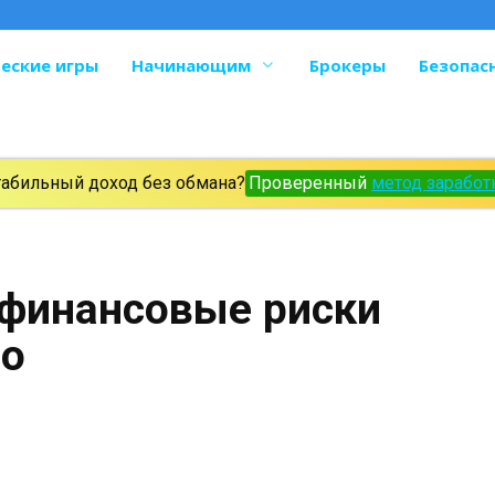
еские игры
Начинающим
Брокеры
Безопас
табильный доход без обмана?
Проверенный
метод заработ
финансовые риски
но