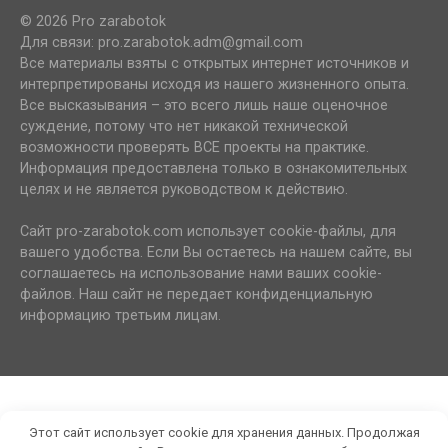
© 2026 Pro zarabotok
Для связи: pro.zarabotok.adm@gmail.com
Все материалы взяты с открытых интернет источников и
интерпретированы исходя из нашего жизненного опыта.
Все высказывания – это всего лишь наше оценочное
суждение, потому что нет никакой технической
возможности проверять ВСЕ проекты на практике.
Информация предоставлена только в ознакомительных
целях и не является руководством к действию.
Сайт pro-zarabotok.com использует cookie-файлы, для
вашего удобства. Если Вы остаетесь на нашем сайте, вы
соглашаетесь на использование нами ваших cookie-
файлов. Наш сайт не передает конфиденциальную
информацию третьим лицам.
Этот сайт использует cookie для хранения данных. Продолжая