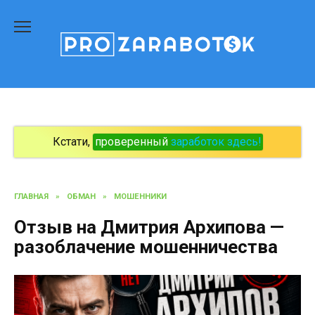
Перейти
к
содержанию
Кстати,
проверенный
заработок здесь!
ГЛАВНАЯ
»
ОБМАН
»
МОШЕННИКИ
Отзыв на Дмитрия Архипова —
разоблачение мошенничества