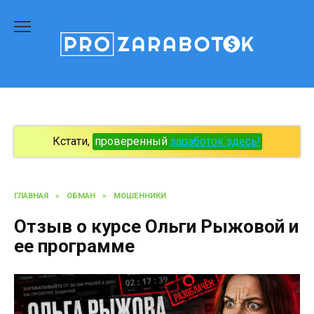
Перейти
к
содержанию
Кстати,
проверенный
заработок здесь!
ГЛАВНАЯ
»
ОБМАН
»
МОШЕННИКИ
Отзыв о курсе Ольги Рыжовой и
ее программе