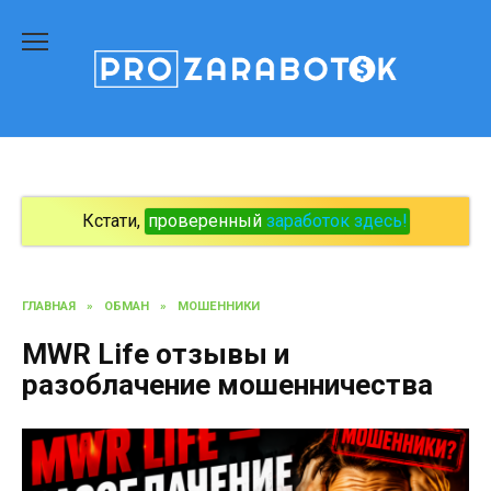
Перейти
к
содержанию
Кстати,
проверенный
заработок здесь!
ГЛАВНАЯ
»
ОБМАН
»
МОШЕННИКИ
MWR Life отзывы и
разоблачение мошенничества