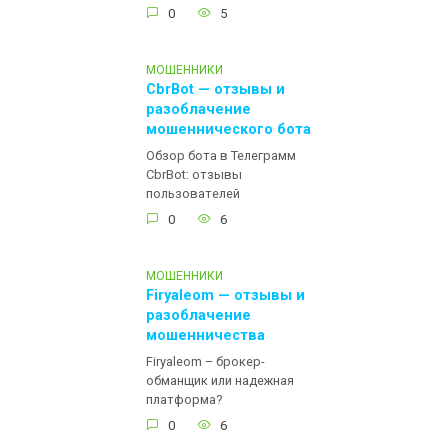
0
5
МОШЕННИКИ
CbrBot — отзывы и
разоблачение
мошеннического бота
Обзор бота в Телеграмм
CbrBot: отзывы
пользователей
0
6
МОШЕННИКИ
Firyaleom — отзывы и
разоблачение
мошенничества
Firyaleom – брокер-
обманщик или надежная
платформа?
0
6