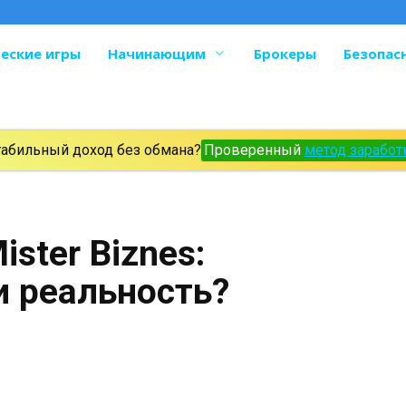
еские игры
Начинающим
Брокеры
Безопас
табильный доход без обмана?
Проверенный
метод заработ
ster Biznes:
и реальность?