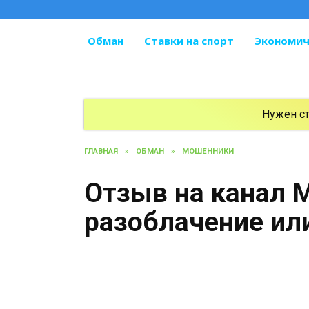
Перейти
к
содержанию
Обман
Ставки на спорт
Экономич
Нужен с
ГЛАВНАЯ
»
ОБМАН
»
МОШЕННИКИ
Отзыв на канал Mi
разоблачение ил