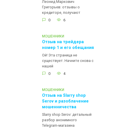
Леонид Маркович
Григорьев: отзывы о
кредиторе, получают
0
6
МОШЕННИКИ
Отзыв на трейдера
номер 1 и его обещания
Ой! Эта страница не
существует. Начните снова с
нашей
0
4
МОШЕННИКИ
Отзыв на Slarry shop
Serov и разоблачение
мошенничества
Slarry shop Serov: детальный
разбор анонимного
Telegram-магазина