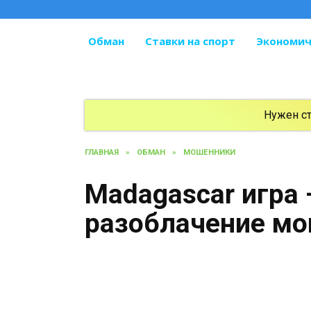
Перейти
к
содержанию
Обман
Ставки на спорт
Экономич
Нужен с
ГЛАВНАЯ
»
ОБМАН
»
МОШЕННИКИ
Madagascar игра
разоблачение м