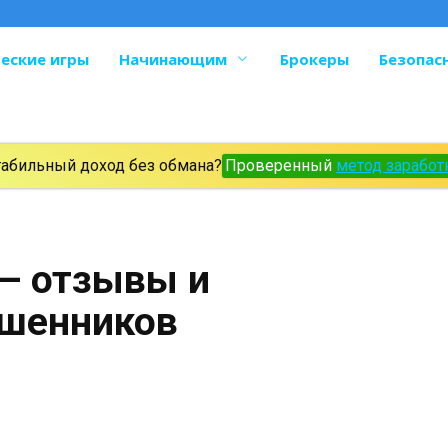
еские игры
Начинающим
Брокеры
Безопас
табильный доход без обмана?
Проверенный
метод заработ
 — отзывы и
ошенников