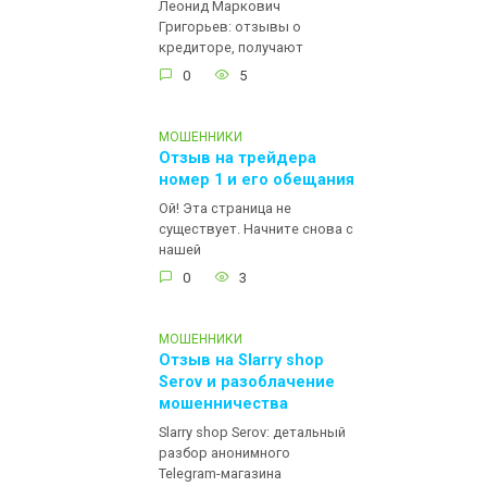
Леонид Маркович
Григорьев: отзывы о
кредиторе, получают
0
5
МОШЕННИКИ
Отзыв на трейдера
номер 1 и его обещания
Ой! Эта страница не
существует. Начните снова с
нашей
0
3
МОШЕННИКИ
Отзыв на Slarry shop
Serov и разоблачение
мошенничества
Slarry shop Serov: детальный
разбор анонимного
Telegram-магазина