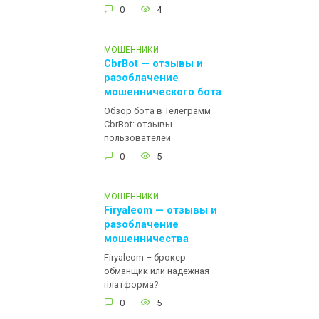
0
4
МОШЕННИКИ
CbrBot — отзывы и
разоблачение
мошеннического бота
Обзор бота в Телеграмм
CbrBot: отзывы
пользователей
0
5
МОШЕННИКИ
Firyaleom — отзывы и
разоблачение
мошенничества
Firyaleom – брокер-
обманщик или надежная
платформа?
0
5