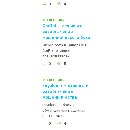
0
4
МОШЕННИКИ
CbrBot — отзывы и
разоблачение
мошеннического бота
Обзор бота в Телеграмм
CbrBot: отзывы
пользователей
0
5
МОШЕННИКИ
Firyaleom — отзывы и
разоблачение
мошенничества
Firyaleom – брокер-
обманщик или надежная
платформа?
0
4