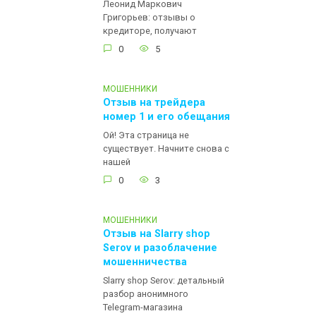
Леонид Маркович
Григорьев: отзывы о
кредиторе, получают
0
5
МОШЕННИКИ
Отзыв на трейдера
номер 1 и его обещания
Ой! Эта страница не
существует. Начните снова с
нашей
0
3
МОШЕННИКИ
Отзыв на Slarry shop
Serov и разоблачение
мошенничества
Slarry shop Serov: детальный
разбор анонимного
Telegram-магазина