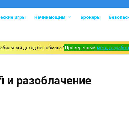
еские игры
Начинающим
Брокеры
Безопас
табильный доход без обмана?
Проверенный
метод заработ
fi и разоблачение