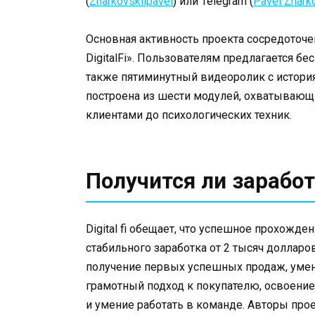
(
Zharkovskiipavel
) или Telegram (
Pavel Zhark
Основная активность проекта сосредоточен
DigitalFi». Пользователям предлагается бе
также пятиминутный видеоролик с истори
построена из шести модулей, охватывающи
клиентами до психологических техник.
Получится ли заработ
Digital fi обещает, что успешное прохожд
стабильного заработка от 2 тысяч доллар
получение первых успешных продаж, умен
грамотный подход к покупателю, освоение
и умение работать в команде. Авторы прое