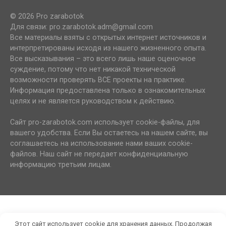
© 2026 Pro zarabotok
Для связи: pro.zarabotok.adm@gmail.com
Все материалы взяты с открытых интернет источников и
интерпретированы исходя из нашего жизненного опыта.
Все высказывания – это всего лишь наше оценочное
суждение, потому что нет никакой технической
возможности проверять ВСЕ проекты на практике.
Информация предоставлена только в ознакомительных
целях и не является руководством к действию.
Сайт pro-zarabotok.com использует cookie-файлы, для
вашего удобства. Если Вы остаетесь на нашем сайте, вы
соглашаетесь на использование нами ваших cookie-
файлов. Наш сайт не передает конфиденциальную
информацию третьим лицам.
Этот сайт использует cookie для хранения данных. Продолжая