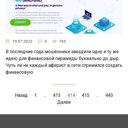
ОБМАН
19.07.2022
0
765
В последние года мошенники заездили одну и ту же
идею для финансовой пирамиды буквально до дыр.
Чуть ли не каждый аферист в сети стремился создать
финансовую
Пагинация
Назад
1
…
413
414
415
…
443
записей
Далее