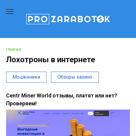
Перейти
к
содержанию
ГЛАВНАЯ
Лохотроны в интернете
Мошенники
Обзоры казино
Centr Miner World отзывы, платят или нет?
Проверяем!