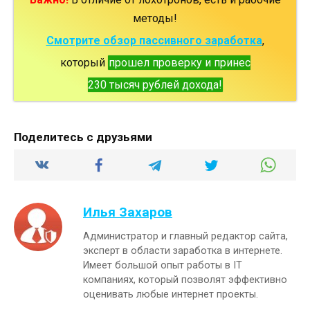
методы!
Смотрите обзор пассивного заработка
,
который
прошел проверку и принес
230 тысяч рублей дохода!
Поделитесь с друзьями
Илья Захаров
Администратор и главный редактор сайта,
эксперт в области заработка в интернете.
Имеет большой опыт работы в IT
компаниях, который позволят эффективно
оценивать любые интернет проекты.