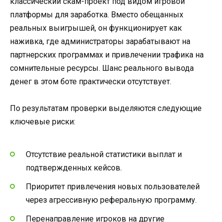
классический скам-проект под видом игровой
платформы для заработка. Вместо обещанных
реальных выигрышей, он функционирует как
наживка, где администраторы зарабатывают на
партнерских программах и привлечении трафика на
сомнительные ресурсы. Шанс реального вывода
денег в этом боте практически отсутствует.
По результатам проверки выделяются следующие
ключевые риски:
Отсутствие реальной статистики выплат и
подтвержденных кейсов.
Приоритет привлечения новых пользователей
через агрессивную реферальную программу.
Перенаправление игроков на другие