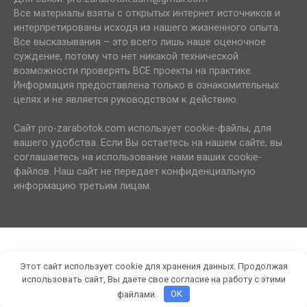
Все материалы взяты с открытых интернет источников и
интерпретированы исходя из нашего жизненного опыта.
Все высказывания – это всего лишь наше оценочное
суждение, потому что нет никакой технической
возможности проверять ВСЕ проекты на практике.
Информация предоставлена только в ознакомительных
целях и не является руководством к действию.
Сайт pro-zarabotok.com использует cookie-файлы, для
вашего удобства. Если Вы остаетесь на нашем сайте, вы
соглашаетесь на использование нами ваших cookie-
файлов. Наш сайт не передает конфиденциальную
информацию третьим лицам.
Этот сайт использует cookie для хранения данных. Продолжая
использовать сайт, Вы даете свое согласие на работу с этими
файлами.
OK