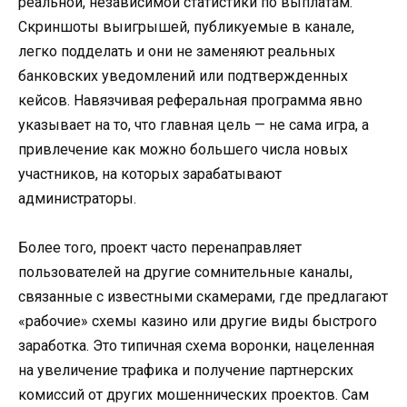
реальной, независимой статистики по выплатам.
Скриншоты выигрышей, публикуемые в канале,
легко подделать и они не заменяют реальных
банковских уведомлений или подтвержденных
кейсов. Навязчивая реферальная программа явно
указывает на то, что главная цель — не сама игра, а
привлечение как можно большего числа новых
участников, на которых зарабатывают
администраторы.
Более того, проект часто перенаправляет
пользователей на другие сомнительные каналы,
связанные с известными скамерами, где предлагают
«рабочие» схемы казино или другие виды быстрого
заработка. Это типичная схема воронки, нацеленная
на увеличение трафика и получение партнерских
комиссий от других мошеннических проектов. Сам