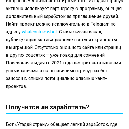
вопросов увеличивается. Кроме того, «Угадай страну»
активно использует партнерскую программу, обещая
дополнительный заработок за приглашение друзей.
Найти проект можно исключительно в Telegram по
адресу
whatcontriessbot
. С ним связан канал,
публикующий мотивационные посты и скриншоты
выигрышей. Отсутствие внешнего сайта или страниц
в других соцсетях – уже повод для сомнений.
Поисковая выдача с 2021 года пестрит негативными
упоминаниями, а на независимых ресурсах бот
занесен в списки потенциально опасных хайп-
проектов.
Получится ли заработать?
Бот «Угадай страну» обещает легкий заработок, где