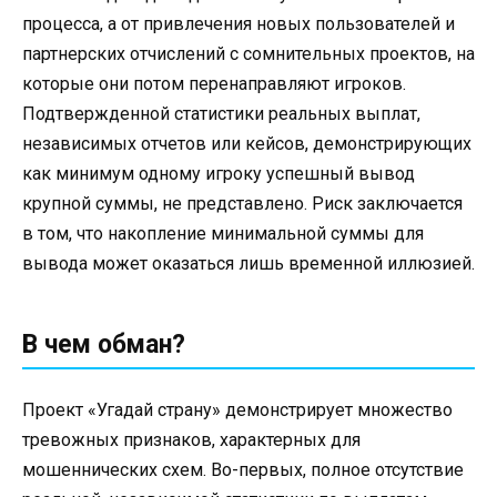
процесса, а от привлечения новых пользователей и
партнерских отчислений с сомнительных проектов, на
которые они потом перенаправляют игроков.
Подтвержденной статистики реальных выплат,
независимых отчетов или кейсов, демонстрирующих
как минимум одному игроку успешный вывод
крупной суммы, не представлено. Риск заключается
в том, что накопление минимальной суммы для
вывода может оказаться лишь временной иллюзией.
В чем обман?
Проект «Угадай страну» демонстрирует множество
тревожных признаков, характерных для
мошеннических схем. Во-первых, полное отсутствие