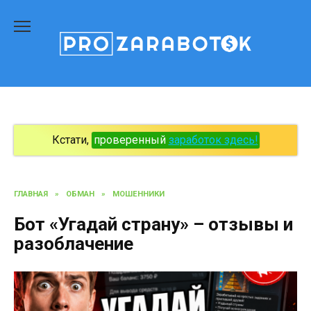
Перейти
к
содержанию
Кстати,
проверенный
заработок здесь!
ГЛАВНАЯ
»
ОБМАН
»
МОШЕННИКИ
Бот «Угадай страну» – отзывы и
разоблачение