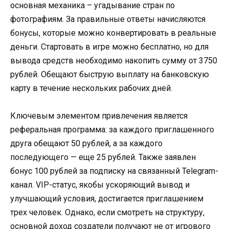
основная механика – угадывание стран по
фотографиям. За правильные ответы начисляются
бонусы, которые можно конвертировать в реальные
деньги. Стартовать в игре можно бесплатно, но для
вывода средств необходимо накопить сумму от 3750
рублей. Обещают быструю выплату на банковскую
карту в течение нескольких рабочих дней.
Ключевым элементом привлечения является
реферальная программа: за каждого приглашенного
друга обещают 50 рублей, а за каждого
последующего — еще 25 рублей. Также заявлен
бонус 100 рублей за подписку на связанный Telegram-
канал. VIP-статус, якобы ускоряющий вывод и
улучшающий условия, достигается приглашением
трех человек. Однако, если смотреть на структуру,
основной доход создатели получают не от игрового