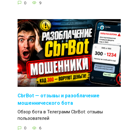
0
9
CbrBot — отзывы и разоблачение
мошеннического бота
Обзор бота в Телеграмм CbrBot: отзывы
пользователей
0
6