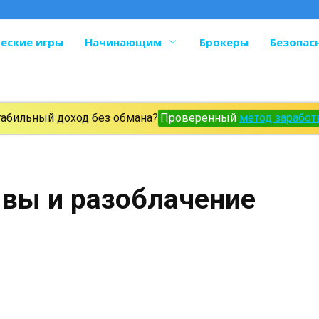
еские игры
Начинающим
Брокеры
Безопас
табильный доход без обмана?
Проверенный
метод заработ
ывы и разоблачение