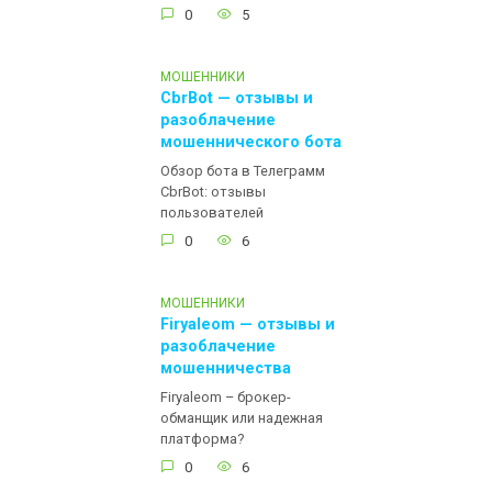
0
5
МОШЕННИКИ
CbrBot — отзывы и
разоблачение
мошеннического бота
Обзор бота в Телеграмм
CbrBot: отзывы
пользователей
0
6
МОШЕННИКИ
Firyaleom — отзывы и
разоблачение
мошенничества
Firyaleom – брокер-
обманщик или надежная
платформа?
0
6