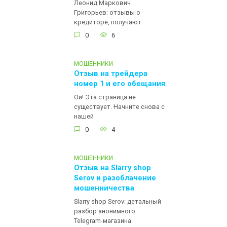
Леонид Маркович
Григорьев: отзывы о
кредиторе, получают
0
6
МОШЕННИКИ
Отзыв на трейдера
номер 1 и его обещания
Ой! Эта страница не
существует. Начните снова с
нашей
0
4
МОШЕННИКИ
Отзыв на Slarry shop
Serov и разоблачение
мошенничества
Slarry shop Serov: детальный
разбор анонимного
Telegram-магазина