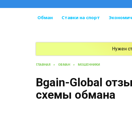
Перейти
к
содержанию
Обман
Ставки на спорт
Экономич
Нужен с
ГЛАВНАЯ
»
ОБМАН
»
МОШЕННИКИ
Bgain-Global отз
схемы обмана