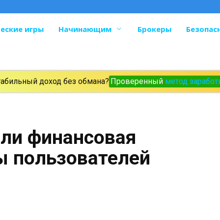
еские игры
Начинающим
Брокеры
Безопас
табильный доход без обмана?
Проверенный
метод заработ
или финансовая
ы пользователей