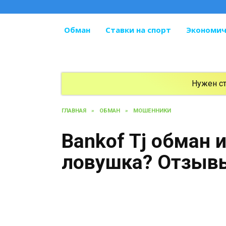
Перейти
к
содержанию
Обман
Ставки на спорт
Экономич
Нужен с
ГЛАВНАЯ
»
ОБМАН
»
МОШЕННИКИ
Bankof Tj обман 
ловушка? Отзыв