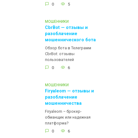
0
5
МОШЕННИКИ
CbrBot — отзывы и
разоблачение
мошеннического бота
Обзор бота в Телеграмм
CbrBot: отзывы
пользователей
0
6
МОШЕННИКИ
Firyaleom — отзывы и
разоблачение
мошенничества
Firyaleom – брокер-
обманщик или надежная
платформа?
0
6