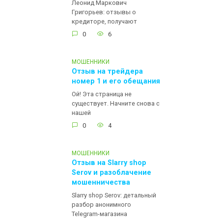
Леонид Маркович
Григорьев: отзывы о
кредиторе, получают
0
6
МОШЕННИКИ
Отзыв на трейдера
номер 1 и его обещания
Ой! Эта страница не
существует. Начните снова с
нашей
0
4
МОШЕННИКИ
Отзыв на Slarry shop
Serov и разоблачение
мошенничества
Slarry shop Serov: детальный
разбор анонимного
Telegram-магазина