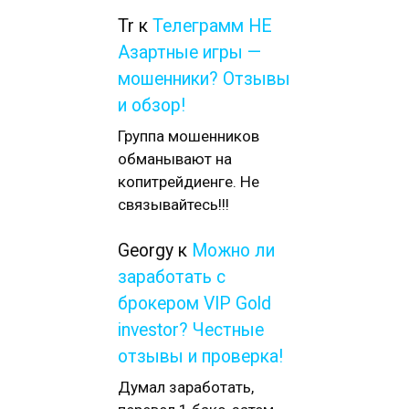
Tr
к
Телеграмм НЕ
Азартные игры —
мошенники? Отзывы
и обзор!
Группа мошенников
обманывают на
копитрейдиенге. Не
связывайтесь!!!
Georgy
к
Можно ли
заработать с
брокером VIP Gold
investor? Честные
отзывы и проверка!
Думал заработать,