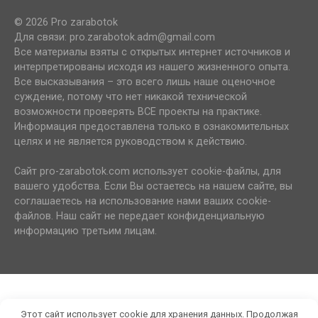
© 2026 Pro zarabotok
Для связи: pro.zarabotok.adm@gmail.com
Все материалы взяты с открытых интернет источников и
интерпретированы исходя из нашего жизненного опыта.
Все высказывания – это всего лишь наше оценочное
суждение, потому что нет никакой технической
возможности проверять ВСЕ проекты на практике.
Информация предоставлена только в ознакомительных
целях и не является руководством к действию.
Сайт pro-zarabotok.com использует cookie-файлы, для
вашего удобства. Если Вы остаетесь на нашем сайте, вы
соглашаетесь на использование нами ваших cookie-
файлов. Наш сайт не передает конфиденциальную
информацию третьим лицам.
Этот сайт использует cookie для хранения данных. Продолжая