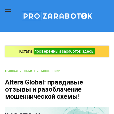
Перейти
к
содержанию
Кстати,
проверенный
заработок здесь!
ГЛАВНАЯ
»
ОБМАН
»
МОШЕННИКИ
Altera Global: правдивые
отзывы и разоблачение
мошеннической схемы!